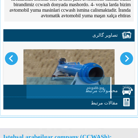
birandimiz ccwash donyada mashordo. 4- voyka larda bizim
avtomobil yuma masinlari ccwash ismina calismaktadir. İranda
avtomatik avtomobil yuma maşın xalça ehtiras
تصاویر گالری
picgalib.jpg
محصولات مرتبط
مقالات مرتبط
Istehsal arabeilgar company (CCWASh):