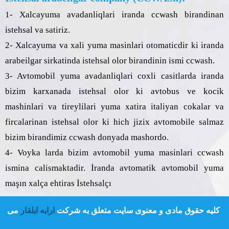
1- Xalcayuma avadanliqlari iranda ccwash birandinan
istehsal va satiriz.
2- Xalcayuma va xali yuma masinlari otomaticdir ki iranda
arabeilgar sirkatinda istehsal olor birandinin ismi ccwash.
3- Avtomobil yuma avadanliqlari coxli casitlarda iranda
bizim karxanada istehsal olor ki avtobus ve kocik
mashinlari va tireylilari yuma xatira italiyan cokalar va
fircalarinan istehsal olor ki hich jizix avtomobile salmaz
bizim birandimiz ccwash donyada mashordo.
4- Voyka larda bizim avtomobil yuma masinlari ccwash
ismina calismaktadir. İranda avtomatik avtomobil yuma
maşın xalça ehtiras İstehsalçı
کلیه حقوق مادی و معنوی سایت متعلق به شرکت
ارابه ایلقار
می