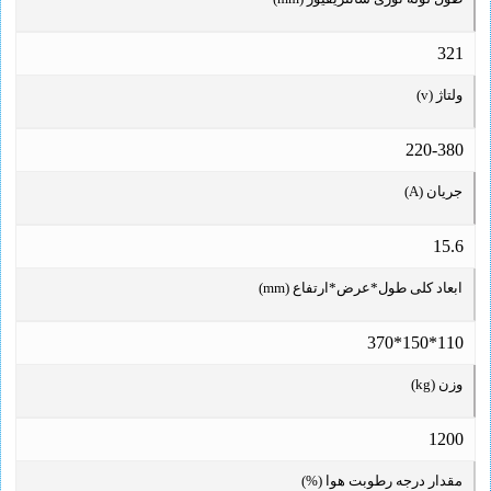
321
ولتاژ (v)
220-380
جریان (A)
15.6
ابعاد کلی طول*عرض*ارتفاع (mm)
110*150*370
وزن (kg)
1200
مقدار درجه رطوبت هوا (%)