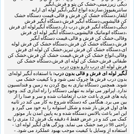
دیگی زیرزمینی،خشک کن پتو و فرش،ابگیر
سانتریفیووژ،سازنده انواع ابگیر،آبگیر لوله ای ارابه
ایلقار،دستگاه خشک کن فرش و قالی،قیمت دستگاه خشک
کن قالیشویی،دستگاه آبگیر فرش،دستگاه آبگیر فرش
دیگی،دستگاه آبگیر فرش درب دار،دستگاه آبگیرلوله ای فرش
،دستگاه اتوماتیک قالیشویی،دستگاه آبگیر لوله ای فرش
وقالی،خشک کن فرش و قالی،قیمت دستگاه آبگیر
فرش،دستگاه خشک کن فرش،دستگاه خشک کن فرش لوله
ای،دستگاه خشک کن فرش تبریز،خشک کن لوله ای فرش
وقالی،انواع خشک کن فرش،قیمت خشک کن فرش،خشک کن
طبقاتی فرش،خشک کن لوله ای فرش،دستگاه خشک کن
فرش لوله ای درب دارو بدون درب
آبگیر لوله ای فرش و قالی بدون درب:
با استفاده آبگیر لوله‌ای
بدون درب فرش ها چروک نمی شود و با کیفیت خشک می
شوند. همچنین دستگاه نیازی به پیچ کردن به زمین و فندانسیون
ندارد. اپراتور می تواند به تنهایی دستگاه را راه اندازی کند. وجود
پایه های فنری باعث جذب ارتعاشات شده و سر و صدا را از
بین می برد. هنگامی که دستگاه شروع به کار می کند در ثانیه
های اول فرش باز شده و شکل استوانه را به خود می گیرد و
این امر باعث بالانس دستگاه شده و به پایین آمدن بار موتور
کمک می کند و در عرض فقط 4 دقیقه یک فرش 12 متری را به
راحتی 98 درصد خشک می نماید. ویژگی های آبگیر لوله ای: -
استفاده از وسایل با کیفیت موجب بهبود عملکرد می شود. -