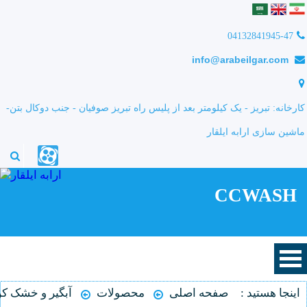
04132841945-47
info@arabeilgar.com
کارخانه: تبریز - یک کیلومتر بعد از پلیس راه تبریز صوفیان - جنب دوکال بتن-
ماشین سازی ارابه ایلقار
CCWASH
اینجا هستید :
صفحه اصلی
محصولات
آبگیر و خشک ک