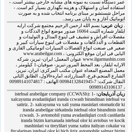
عمر دستگاه نسبت به نمونه های مشابه خارجی بیشتر است. -
استفاده آسان و استهلاک و هزینه نگهداری بسیار کم است. -
مراحل شستشو بر مبنای برنامه انتخاب شده و به صورت
اتوماتیک آغاز و به پایان می رسد..
.
زبان عربی:
بسم الله ارحمن الرحیم مجتمع شرکت ارابه
ایلقار شماره الثبت 16064 صدور موضع انواع الدذگات و
مقصلات افراش و تنشیف فی اینوع المدال و التولیدات و
القطعات و الدذگاهات و مقصلات فی اینوع سیارات کبیر و
صغیر فی صنعت انواع القصالات السیارات اتوماتیکی القاری و
البابی فی ایران موقع الکترونی: www.arabeilgar.com ،
www.ilgarmashin.com عنوان المعمل: ایران- تبریز، شرکه
الارابه ایلقار، بعد المحط المرور-تبریز- صوفیان-1 کیلومتر ،
معمل المصنع المعداه عنوان مکتب المرکزی: ایران، تبریز،
الشارع المنجم،فرع، الستارزاده، امارهءالاول، الطابق الثانی
النقال شرکت: 7-00984132841945 الهاتف : 00989141074817
، 00989143106137
زبان آذربایجان:
istehsal arabeilgar company (CCWASh): 1-
xalcayuma avadanliqlari iranda ccwash birandinan istehsal va
satiriz. 2- xalcayuma va xali yuma masinlari otomaticdir ki
iranda arabeilgar sirkatinda istehsal olor birandinin ismi
ccwash. 3- avtomobil yuma avadanliqlari coxli casitlarda
iranda bizim karxanada istehsal olor ki avtobus ve kocik
mashinlari va tireylilari yuma xatira italiyan cokalar va
fircalarinan istehsal olor ki hich jizix avtomobile salmaz bizim