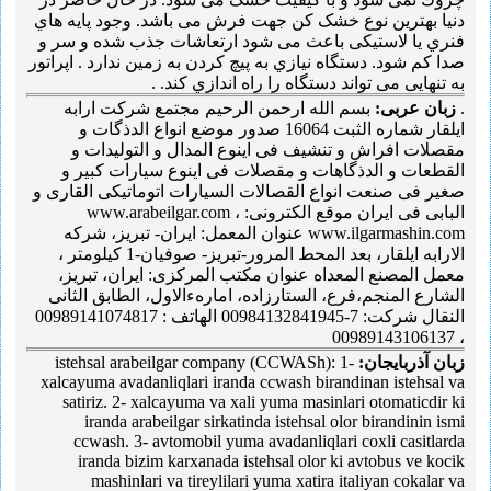
دنیا بهترین نوع خشک کن جهت فرش می باشد. وجود پایه هاي
فنري یا لاستیکی باعث می شود ارتعاشات جذب شده و سر و
صدا کم شود. دستگاه نیازي به پیچ کردن به زمین ندارد . اپراتور
به تنهایی می تواند دستگاه را راه اندازي کند. .
.
زبان عربی:
بسم الله ارحمن الرحیم مجتمع شرکت ارابه
ایلقار شماره الثبت 16064 صدور موضع انواع الدذگات و
مقصلات افراش و تنشیف فی اینوع المدال و التولیدات و
القطعات و الدذگاهات و مقصلات فی اینوع سیارات کبیر و
صغیر فی صنعت انواع القصالات السیارات اتوماتیکی القاری و
البابی فی ایران موقع الکترونی: www.arabeilgar.com ،
www.ilgarmashin.com عنوان المعمل: ایران- تبریز، شرکه
الارابه ایلقار، بعد المحط المرور-تبریز- صوفیان-1 کیلومتر ،
معمل المصنع المعداه عنوان مکتب المرکزی: ایران، تبریز،
الشارع المنجم،فرع، الستارزاده، امارهءالاول، الطابق الثانی
النقال شرکت: 7-00984132841945 الهاتف : 00989141074817
، 00989143106137
زبان آذربایجان:
istehsal arabeilgar company (CCWASh): 1-
xalcayuma avadanliqlari iranda ccwash birandinan istehsal va
satiriz. 2- xalcayuma va xali yuma masinlari otomaticdir ki
iranda arabeilgar sirkatinda istehsal olor birandinin ismi
ccwash. 3- avtomobil yuma avadanliqlari coxli casitlarda
iranda bizim karxanada istehsal olor ki avtobus ve kocik
mashinlari va tireylilari yuma xatira italiyan cokalar va