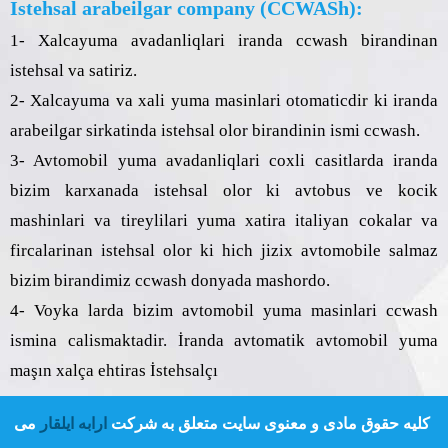
Istehsal arabeilgar company (CCWASh):
1- Xalcayuma avadanliqlari iranda ccwash birandinan
istehsal va satiriz.
2- Xalcayuma va xali yuma masinlari otomaticdir ki iranda
arabeilgar sirkatinda istehsal olor birandinin ismi ccwash.
3- Avtomobil yuma avadanliqlari coxli casitlarda iranda
bizim karxanada istehsal olor ki avtobus ve kocik
mashinlari va tireylilari yuma xatira italiyan cokalar va
fircalarinan istehsal olor ki hich jizix avtomobile salmaz
bizim birandimiz ccwash donyada mashordo.
4- Voyka larda bizim avtomobil yuma masinlari ccwash
ismina calismaktadir. İranda avtomatik avtomobil yuma
maşın xalça ehtiras İstehsalçı
کلیه حقوق مادی و معنوی سایت متعلق به شرکت
ارابه ایلقار
می