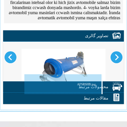
fircalarinan istehsal olor ki hich jizix avtomobile salmaz bizim
birandimiz ccwash donyada mashordo. 4- voyka larda bizim
avtomobil yuma masinlari ccwash ismina calismaktadir. İranda
avtomatik avtomobil yuma maşın xalça ehtiras
تصاویر گالری
AFSRSHB.jpg
محصولات مرتبط
مقالات مرتبط