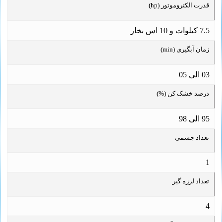
قدرت الکتروموتور (hp)
7.5 کیلوات و 10 اس بخار
زمان آبگیری (min)
03 الی 05
درصد خشک کن (%)
95 الی 98
تعداد چشمی
1
تعداد لرزه گیر
4