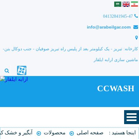
04132841945-47
info@arabeilgar.com
کارخانه: تبریز - یک کیلومتر بعد از پلیس راه تبریز صوفیان - جنب دوکال بتن-
ماشین سازی ارابه ایلقار
CCWASH
اینجا هستید :
صفحه اصلی
محصولات
آبگیر و خشک ک