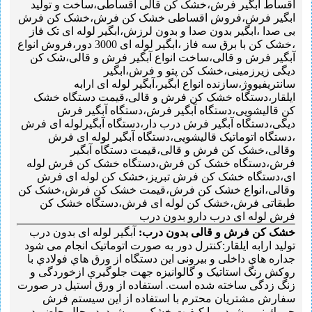
اقساط ابگیر فرش،خشک کن قالی اقساطی،ساخت و تولید
ابگیر فرش،فروش اقساطی خشک کن فرش،خشک کن فرش
بی صدا ،ابگیر بدون صدا و بدون لرزش،ابگیر لوله ای تک فاز
،خشک کن با برق سه فاز ،ابگیر لوله ای 3000 دور،فروش انواع
آبگیر فرش و قالی،ساخت انواع آبگیر فرش و قالی،شک کن
دیگی زیرزمینی،خشک کن پتو و فرش،ابگیر
سانتریفیووژ،سازنده انواع ابگیر،آبگیر لوله ای ارابه
ایلقار،دستگاه خشک کن فرش و قالی،قیمت دستگاه خشک
کن قالیشویی،دستگاه آبگیر فرش،دستگاه آبگیر فرش
دیگی،دستگاه آبگیر فرش درب دار،دستگاه آبگیرلوله ای فرش
،دستگاه اتوماتیک قالیشویی،دستگاه آبگیر لوله ای فرش
وقالی،خشک کن فرش و قالی،قیمت دستگاه آبگیر
فرش،دستگاه خشک کن فرش،دستگاه خشک کن فرش لوله
ای،دستگاه خشک کن فرش تبریز،خشک کن لوله ای فرش
وقالی،انواع خشک کن فرش،قیمت خشک کن فرش،خشک کن
طبقاتی فرش،خشک کن لوله ای فرش،دستگاه خشک کن
فرش لوله ای درب دارو بدون درب
خشک کن فرش و قالی بدون درب:
آبگیر لوله ای بدون درب
تولید ارابه ایلقار:کنترل دور به صورت اتوماتیک انجام می شود
جداره هاي داخلی و بیرونی این دستگاه از ورق هاي فولادي با
روکش رنگ استاتیک و گالوانیزه جهت جلوگیري ازخوردگی و
زنگ زدگی ساخته شده است. استفاده از ورق استیل در صورت
سفارش مشتریان محترم با استفاده از این سیستم فرش
چروك نمی شود و با کیفیت خشک می شود. در حال حاضر در