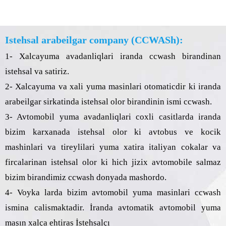
Istehsal arabeilgar company (CCWASh):
1- Xalcayuma avadanliqlari iranda ccwash birandinan
istehsal va satiriz.
2- Xalcayuma va xali yuma masinlari otomaticdir ki iranda
arabeilgar sirkatinda istehsal olor birandinin ismi ccwash.
3- Avtomobil yuma avadanliqlari coxli casitlarda iranda
bizim karxanada istehsal olor ki avtobus ve kocik
mashinlari va tireylilari yuma xatira italiyan cokalar va
fircalarinan istehsal olor ki hich jizix avtomobile salmaz
bizim birandimiz ccwash donyada mashordo.
4- Voyka larda bizim avtomobil yuma masinlari ccwash
ismina calismaktadir. İranda avtomatik avtomobil yuma
maşın xalça ehtiras İstehsalçı