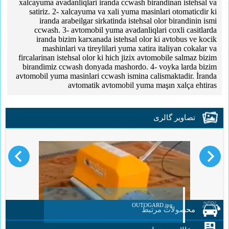
xalcayuma avadanliqlari iranda ccwash birandinan istehsal va
satiriz. 2- xalcayuma va xali yuma masinlari otomaticdir ki
iranda arabeilgar sirkatinda istehsal olor birandinin ismi
ccwash. 3- avtomobil yuma avadanliqlari coxli casitlarda
iranda bizim karxanada istehsal olor ki avtobus ve kocik
mashinlari va tireylilari yuma xatira italiyan cokalar va
fircalarinan istehsal olor ki hich jizix avtomobile salmaz bizim
birandimiz ccwash donyada mashordo. 4- voyka larda bizim
avtomobil yuma masinlari ccwash ismina calismaktadir. İranda
avtomatik avtomobil yuma maşın xalça ehtiras
تصاویر گالری
OUTOGARD.jpg
محصولات مرتبط