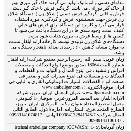
مدلهای دستی و اتوماتیک تولید می گردند خاک گیر میزی بهتر
از خاک گیر دورانی می باشد. گردگیر فرش یا خاک گیر دستی
فرش و قالی: گردگیر فرش دستی ( شلاق زن ): دستگاه شلاق
زن فرش جهت شستشوی فرش و گردگیری مورد استفاده
قرار می گیرد و کاربرد اين دستگاه براي فرش هاي خيلي
کثيف است. وجود شلاق ها در اين دستگاه باعث مي شود تا
کثيفي ها از وسط فرش به بيرون هدايت شود مزیت
دستگاه‌های شلاق زن تولیدی توسط کارخانه ارابه ایلقار نسبت
به موارد مشابه کاهش ۶۰ درصدی صدای ناهنجار دستگاه می
باشد.
زبان عربی:
بسم الله ارحمن الرحیم مجتمع شرکت ارابه ایلقار
شماره الثبت 16064 صدور موضع انواع الدذگات و مقصلات
افراش و تنشیف فی اینوع المدال و التولیدات و القطعات و
الدذگاهات و مقصلات فی اینوع سیارات کبیر و صغیر فی
صنعت انواع القصالات السیارات اتوماتیکی القاری و البابی فی
ایران موقع الکترونی: www.arabeilgar.com ،
www.ilgarmashin.com عنوان المعمل: ایران- تبریز، شرکه
الارابه ایلقار، بعد المحط المرور-تبریز- صوفیان-1 کیلومتر ،
معمل المصنع المعداه عنوان مکتب المرکزی: ایران، تبریز،
الشارع المنجم،فرع، الستارزاده، امارهءالاول، الطابق الثانی
النقال شرکت: 7-00984132841945 الهاتف : 00989141074817
، 00989143106137
زبان آذربایجان:
istehsal arabeilgar company (CCWASh): 1-