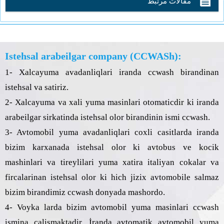
مقالات مرتبط
Istehsal arabeilgar company (CCWASh):
1- Xalcayuma avadanliqlari iranda ccwash birandinan
istehsal va satiriz.
2- Xalcayuma va xali yuma masinlari otomaticdir ki iranda
arabeilgar sirkatinda istehsal olor birandinin ismi ccwash.
3- Avtomobil yuma avadanliqlari coxli casitlarda iranda
bizim karxanada istehsal olor ki avtobus ve kocik
mashinlari va tireylilari yuma xatira italiyan cokalar va
fircalarinan istehsal olor ki hich jizix avtomobile salmaz
bizim birandimiz ccwash donyada mashordo.
4- Voyka larda bizim avtomobil yuma masinlari ccwash
ismina calismaktadir. İranda avtomatik avtomobil yuma