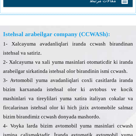
مقالات مرتبط
Istehsal arabeilgar company (CCWASh):
1- Xalcayuma avadanliqlari iranda ccwash birandinan
istehsal va satiriz.
2- Xalcayuma va xali yuma masinlari otomaticdir ki iranda
arabeilgar sirkatinda istehsal olor birandinin ismi ccwash.
3- Avtomobil yuma avadanliqlari coxli casitlarda iranda
bizim karxanada istehsal olor ki avtobus ve kocik
mashinlari va tireylilari yuma xatira italiyan cokalar va
fircalarinan istehsal olor ki hich jizix avtomobile salmaz
bizim birandimiz ccwash donyada mashordo.
4- Voyka larda bizim avtomobil yuma masinlari ccwash
ismina calismaktadir. İranda avtomatik avtomobil yuma